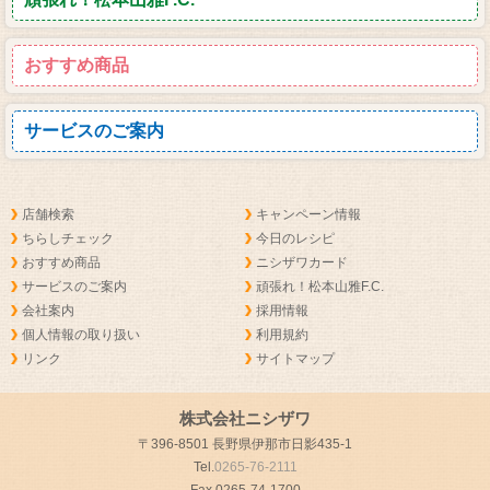
おすすめ商品
サービスのご案内
店舗検索
キャンペーン情報
ちらしチェック
今日のレシピ
おすすめ商品
ニシザワカード
サービスのご案内
頑張れ！松本山雅F.C.
会社案内
採用情報
個人情報の取り扱い
利用規約
リンク
サイトマップ
株式会社ニシザワ
〒396-8501 長野県伊那市日影435-1
Tel.
0265-76-2111