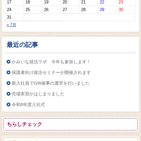
17
18
19
20
21
22
23
24
25
26
27
28
29
30
31
« 7月
最近の記事
かみいな就活ラボ 今年も参加します！
保護者向け就活セミナーが開催されます
新入社員でGW催事の運営を行いました
売場実習がはじまりました
令和8年度入社式
ちらしチェック