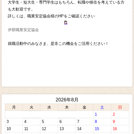
大学生・短大生・専門学生はもちろん、転職や移住を考えている方
も大歓迎です。
詳しくは、職業安定協会様のHPをご確認ください
伊那職業安定協会
就職活動中のみなさま、是非この機会をご活用ください！
2026年8月
月
火
水
木
金
土
日
1
2
3
4
5
6
7
8
9
10
11
12
13
14
15
16